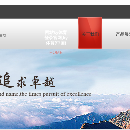
网站ky体育
关于我们
产品展
登录官网,ky
体育(中国)
HOME