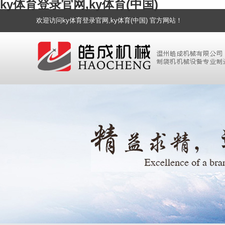
ky体育登录官网,ky体育(中国)
欢迎访问ky体育登录官网,ky体育(中国) 官方网站！