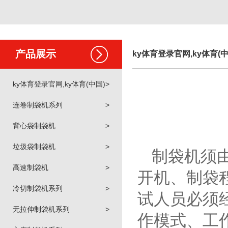
产品展示
ky体育登录官网,ky体育(中
ky体育登录官网,ky体育(中国)
>
连卷制袋机系列
>
背心袋制袋机
>
垃圾袋制袋机
>
制袋机须
高速制袋机
>
开机、制袋
冷切制袋机系列
>
试人员必须
无拉伸制袋机系列
>
作模式、工