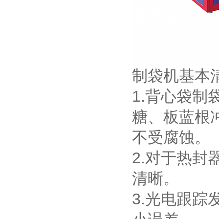
制袋机基本
1.背心袋
糖、板蓝根
不受腐蚀。
2.对于热
清晰。
3.光电跟