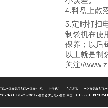
小误差。
4.料盘上
5.定时打
制袋机在使
保养；以后
以上就是制
关注//www.zhi
网站ky体育登录官网,ky体育(中国)
-
关于我们
-
产品展示
-
ky体育登录官网,ky
COPYRIGHT © 2017-2019 ky体育登录官网,ky体育(中国) . ALL RIGHTS RESERV